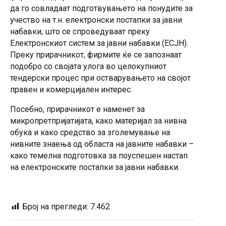
да го совладаат подготвувањето на понудите за
учество на т.н. електронски постапки за јавни
набавки, што се спроведуваат преку
Електронскиот систем за јавни набавки (ЕСЈН).
Преку прирачникот, фирмите ќе се запознаат
подобро со својата улога во целокупниот
тендерски процес при остварувањето на својот
правен и комерцијален интерес.
Посебно, прирачникот е наменет за
микропретпријатијата, како материјал за нивна
обука и како средство за зголемување на
нивните знаења од областа на јавните набавки –
како темелна подготовка за поуспешен настап
на електронските постапки за јавни набавки.
Број на прегледи:
7.462