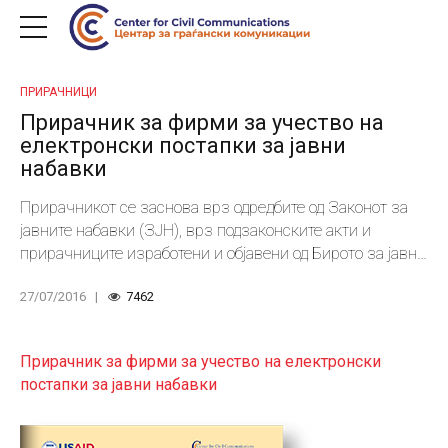
ПРИРАЧНИЦИ
Прирачник за фирми за учество на
електронски постапки за јавни
набавки
Прирачникот се заснова врз одредбите од Законот за
јавните набавки (ЗЈН), врз подзаконските акти и
прирачниците изработени и објавени од Бирото за јавни
набавки, како и врз практични искуства при
27/07/2016
7462
спроведувањето на електронските постапки.
Прирачник за фирми за учество на електронски
постапки за јавни набавки