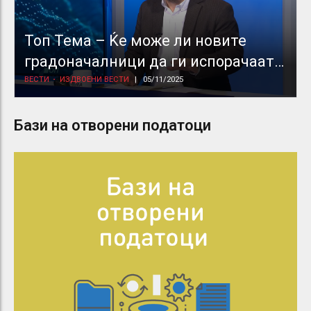
Топ Тема – Ќе може ли новите
градоначалници да ги испорачаат
ветувањата дадени во изборната
ВЕСТИ
ИЗДВОЕНИ ВЕСТИ
05/11/2025
кампања?
Бази на отворени податоци