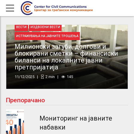
ВЕСТИ
ИЗДВОЕНИ ВЕСТИ
ИСТРАЖУВАЊА НА ЈАВНИТЕ ТРОШЕЊА
Милионски загуби, долгови и
блокирани сметки – финансиски
биланси на локалните јавни
претпријатија
11/12/2025
2
min
145
Препорачано
Мониторинг на јавните
набавки