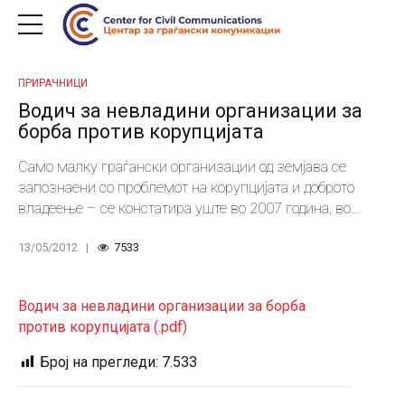
ПРИРАЧНИЦИ
Водич за невладини организации за
борба против корупцијата
Само малку граѓански организации од земјава се
запознаени со проблемот на корупцијата и доброто
владеење – се констатира уште во 2007 година, во
Националната програма за превенција и репресија на
13/05/2012
7533
корупцијата.
Водич за невладини организации за борба
против корупцијата (.pdf)
Број на прегледи:
7.533