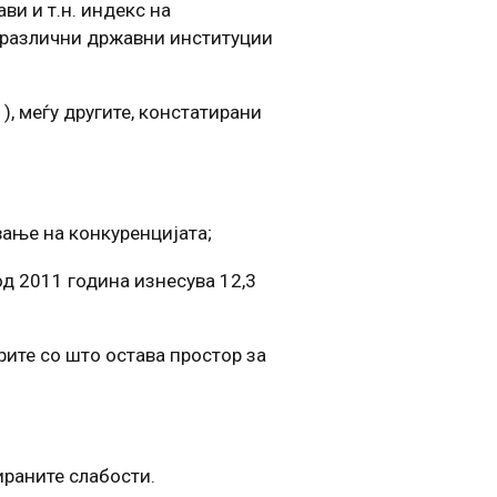
ви и т.н. индекс на
и различни државни институции
 ), меѓу другите, констатирани
вање на конкуренцијата;
од 2011 година изнесува 12,3
ите со што остава простор за
ираните слабости.