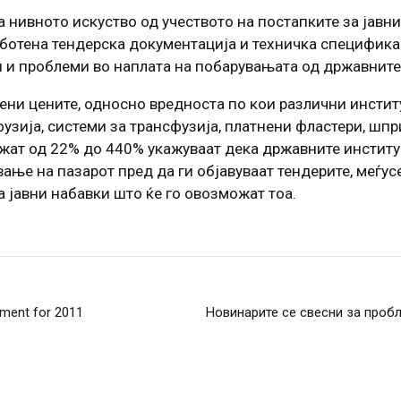
нивното искуство од учеството на постапките за јавни
работена тендерска документација и техничка специфик
и и проблеми во наплата на побарувањата од државните
ени цените, односно вредноста по кои различни инстит
узија, системи за трансфузија, платнени фластери, шпри
вижат од 22% до 440% укажуваат дека државните инстит
ање на пазарот пред да ги објавуваат тендерите, меѓу
 јавни набавки што ќе го овозможат тоа.
ement for 2011
Новинарите се свесни за пробл