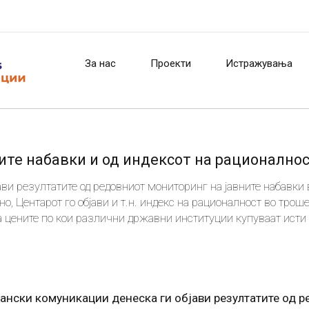
За нас
Проекти
Истражувања
ите набавки и од индексот на рационално
ви резултатите од редовниот мониторинг на јавните набавки 
но, Центарот го објави и т.н. индекс на рационалност во трош
ва цените по кои различни државни институции купуваат исти
ѓански комуникации денеска ги објави резултатите од 