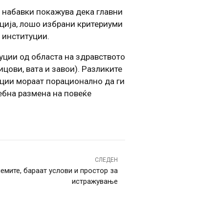
 набавки покажува дека главни
ација, лошо избрани критериуми
 институции.
уции од областа на здравството
цови, вата и завои). Разликите
уции мораат порационално да ги
себна размена на повеќе
СЛЕДЕН
емите, бараат услови и простор за
истражување