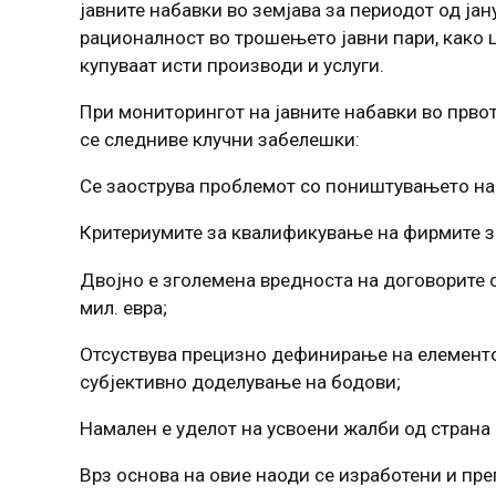
јавните набавки во земјава за периодот од јан
рационалност во трошењето јавни пари, како 
купуваат исти производи и услуги.
При мониторингот на јавните набавки во првото 
се следниве клучни забелешки:
Се заострува проблемот со поништувањето на 
Критериумите за квалификување на фирмите за
Двојно е зголемена вредноста на договорите с
мил. евра;
Отсуствува прецизно дефинирање на елементот
субјективно доделување на бодови;
Намален е уделот на усвоени жалби од страна
Врз основа на овие наоди се изработени и пр