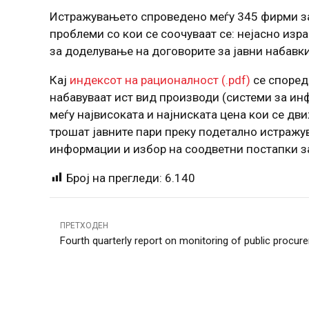
Истражувањето спроведено меѓу 345 фирми за 
проблеми со кои се соочуваат се: нејасно из
за доделување на договорите за јавни набавк
Кај
индексот на рационалност (.pdf)
се според
набавуваат ист вид производи (системи за инф
меѓу највисоката и најниската цена кои се д
трошат јавните пари преку подетално истражув
информации и избор на соодветни постапки за
Број на прегледи:
6.140
ПРЕТХОДЕН
Fourth quarterly report on monitoring of public procur