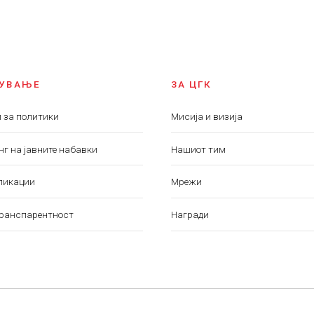
ПУВАЊЕ
ЗА ЦГК
 за политики
Мисија и визија
г на јавните набавки
Нашиот тим
ликации
Мрежи
транспарентност
Награди