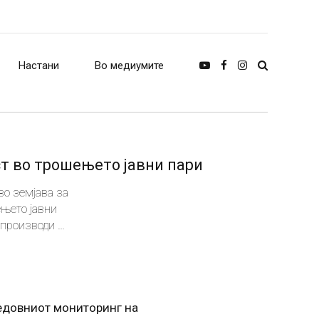
Настани
Во медиумите
ст во трошењето јавни пари
во земјава за
ењето јавни
 производи и
редовниот мониторинг на