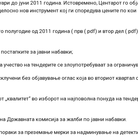
уари до јуни 2011 година. Истовремено, Центарот го обја
целосно нов инструмент кој ги споредува цените по ко
полугодие од 2011 година ( прв (.pdf) и втор дел (.pdf)
постапките за јавни набавки;
 учество на тендерите се злоупотребуваат за ограничу
клучени без објавување оглас која во вториот квартал 
 „квалитет“ во изборот на најповолна понуда на тендер
 на Државната комисија за жалби по јавни набавки.
епораки за преземање мерки за надминување на детект